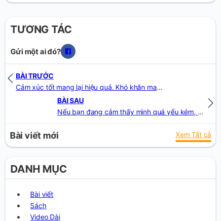
TƯƠNG TÁC
Gửi một ai đó?
BÀI TRƯỚC
Cảm xúc tốt mang lại hiệu quả. Khó khăn mang lại bền vững. Vượt qua chính mình mang lại quy mô lớn
BÀI SAU
Nếu bạn đang cảm thấy mình quá yếu kém, so với những người xung quanh, thì, hãy cứ giữ lấy nhé. Nó là đặc sản, của những người siêu giàu, bền vững, và thong dong đấy. Thứ bạn thiếu, chỉ là một chút ít, kĩ năng cứng nữa thui
Bài viết mới
Xem Tất cả
DANH MỤC
Bài viết
Sách
Video Dài