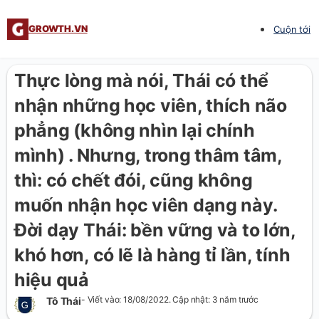
GROWTH.VN
Cuộn tới
Thực lòng mà nói, Thái có thể
nhận những học viên, thích não
phẳng (không nhìn lại chính
mình) . Nhưng, trong thâm tâm,
thì: có chết đói, cũng không
muốn nhận học viên dạng này.
Đời dạy Thái: bền vững và to lớn,
khó hơn, có lẽ là hàng tỉ lần, tính
hiệu quả
- Viết vào: 18/08/2022. Cập nhật: 3 năm trước
Tô Thái