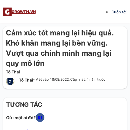
GROWTH.VN
Cuộn tới
Cảm xúc tốt mang lại hiệu quả.
Khó khăn mang lại bền vững.
Vượt qua chính mình mang lại
quy mô lớn
Tô Thái
- Viết vào: 18/08/2022. Cập nhật: 4 năm trước
Tô Thái
TƯƠNG TÁC
Gửi một ai đó?