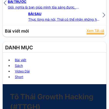
BÀI TRƯỚC
Giỏi, nghĩa là bạn giúp mình tỏa sáng được. Siêu hạng, là bạn giúp người khác tỏa sáng được
BÀI SAU
Thực lòng mà nói, Thái có thể nhận những học viên, thích não phẳng (không nhìn lại chính mình) . Nhưng, trong thâm tâm, thì: có chết đói, cũng không muốn nhận học viên dạng này. Đời dạy Thái: bền vững và to lớn, khó hơn, có lẽ là hàng tỉ lần, tính hiệu quả
Bài viết mới
Xem Tất cả
DANH MỤC
Bài viết
Sách
Video Dài
Short
Tô Thái Growth Hacking
(#TTGH)