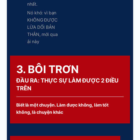
nhất.
Nó khó: vì bạn
KHÔNG ĐƯỢC
LỪA DỐI BẢN
THÂN, mới qua
ải này
3. BÔI TRƠN
ĐẦU RA: THỰC SỰ LÀM ĐƯỢC 2 ĐIỀU
TRÊN
Biết là một chuyện. Làm được không, làm tốt
không, là chuyện khác