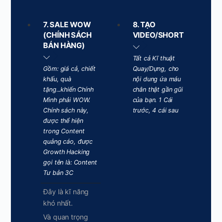
7. SALE WOW
8. TẠO
(CHÍNH SÁCH
VIDEO/SHORT
BÁN HÀNG)
Tất cả Kĩ thuật
Gồm: giá cả, chiết
Quay/Dựng, cho
khấu, quà
nội dung ứa máu
tặng...khiến Chính
chân thật gần gũi
Mình phải WOW.
của bạn. 1 Cái
Chính sách này,
trước, 4 cái sau
được thể hiện
trong Content
quảng cáo, được
Growth Hacking
gọi tên là: Content
Tư bản 3C
Đây là kĩ năng
khó nhất.
Và quan trọng