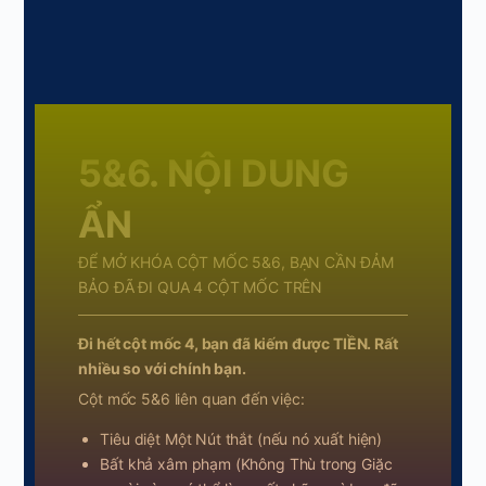
5&6. NỘI DUNG
ẨN
ĐỂ MỞ KHÓA CỘT MỐC 5&6, BẠN CẦN ĐẢM
BẢO ĐÃ ĐI QUA 4 CỘT MỐC TRÊN
Đi hết cột mốc 4, bạn đã kiếm được TIỀN. Rất
nhiều so với chính bạn.
Cột mốc 5&6 liên quan đến việc:
Tiêu diệt Một Nút thắt (nếu nó xuất hiện)
Bất khả xâm phạm (Không Thù trong Giặc