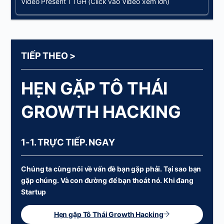
Video Present TTGH (Click vào Video xem lớn)
TIẾP THEO >
HẸN GẶP TÔ THÁI
GROWTH HACKING
1-1. TRỰC TIẾP. NGAY
Chúng ta cùng nói về vấn đề bạn gặp phải. Tại sao bạn
gặp chúng. Và con đường để bạn thoát nó. Khi đang
Startup
Hẹn gặp Tô Thái Growth Hacking