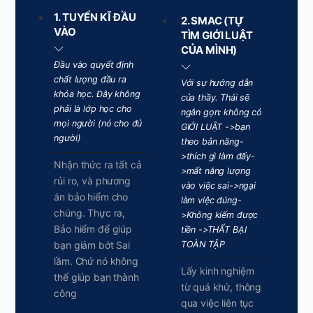
1. TUYỂN KĨ ĐẦU
2. SMAC (TỰ
VÀO
TÌM GIỚI LUẬT
CỦA MÌNH)
Đầu vào quyết định
chất lượng đầu ra
Với sự hướng dẫn
khóa học. Đây không
của thầy. Thái sẽ
phải là lớp học cho
ngắn gọn: không có
mọi người (nó cho đủ
GIỚI LUẬT ->bạn
người)
theo bản năng-
>thích gì làm đấy-
Nhận thức ra tất cả
>mất năng lượng
rủi ro, và phương
vào việc sai->ngại
án bảo hiểm cho
làm việc đúng-
chúng. Thực ra,
>Không kiếm được
Bảo hiểm để giúp
tiền ->THẤT BẠI
bạn giảm bớt Sai
TOÀN TẬP
lầm. Chứ nó không
Lấy kinh nghiệm
thể giúp bạn thành
từ quá khứ, thông
công
qua việc liên tục