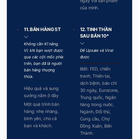
ngay với sản phẩm
của mình.
11. BÁN HÀNG 5T
12. TINH THẦN
SAU BÁN 10*
Không cần Kĩ năng.
Vì: khi bạn vượt được
Để Upsale và Viral
qua các cột mốc phía
được
trên, bạn đã là người
Biết: FED, chiến
bán hàng thượng
tranh, Thiên tai,
thừa.
dịch bệnh, báo chí
Hiệu quả và sung
30 ngày, Eurozone,
sướng nằm ở đây
Trung quốc, Ngân
Một quá trình bán
hàng trong nước,
hàng: nhẹ nhàng,
Ngành, Đối thủ,
bình yên, cho cả
Cung cầu, Chợ
bạn và khách.
Đồng Xuân, Bến
Thành.