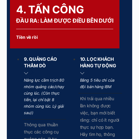
4. TẤN CÔNG
ĐẦU RA: LÀM ĐƯỢC ĐIỀU BÊN DƯỚI
Tiền về rồi
9. QUẢNG CÁO
10. LỌC KHÁCH
THĂM DÒ
HÀNG TỰ ĐỘNG
Năng lực cầm trịch 80
Bằng 5 tiêu chí của
nhóm quảng cáo/chạy
đội bán hàng IBM
cùng lúc. (Còn thực
Khi trải qua nhiều
tiễn, lại chỉ bật 8
lần không được
nhóm cùng lúc. Lý giải
việc, bạn mới biết
sau))
rằng: chỉ có ít người
Thông qua thuần
thực sự hợp bạn.
thục các công cụ
Hãy tìm họ, thông
quảng cáo, là tự