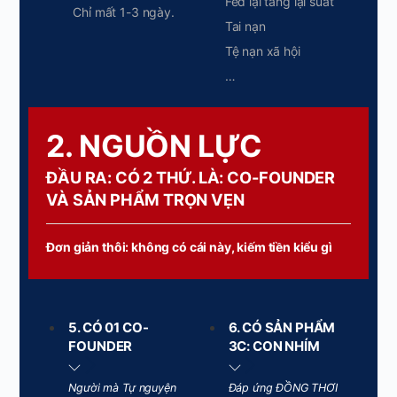
Fed lại tăng lại suất
Chỉ mất 1-3 ngày.
Tai nạn
Tệ nạn xã hội
…
2. NGUỒN LỰC
ĐẦU RA: CÓ 2 THỨ. LÀ: CO-FOUNDER
VÀ SẢN PHẨM TRỌN VẸN
Đơn giản thôi: không có cái này, kiếm tiền kiểu gì
5. CÓ 01 CO-
6. CÓ SẢN PHẨM
FOUNDER
3C: CON NHÍM
Người mà Tự nguyện
Đáp ứng ĐỒNG THƠI