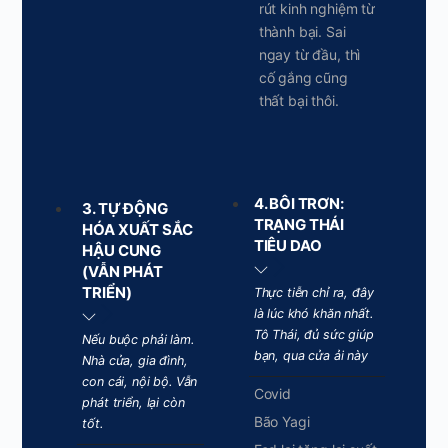
rút kinh nghiệm từ
thành bại. Sai
ngay từ đầu, thì
cố gắng cũng
thất bại thôi.
4. BÔI TRƠN:
3. TỰ ĐỘNG
TRẠNG THÁI
HÓA XUẤT SẮC
TIÊU DAO
HẬU CUNG
(VẪN PHÁT
TRIỂN)
Thực tiễn chỉ ra, đây
là lúc khó khăn nhất.
Tô Thái, đủ sức giúp
Nếu buộc phải làm.
bạn, qua cửa ải này
Nhà cửa, gia đình,
con cái, nội bộ. Vẫn
Covid
phát triển, lại còn
Bão Yagi
tốt.