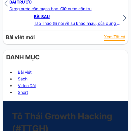
BÀI TRƯỚC
Dựng nước cần mạnh bạo. Giữ nước cần trung dung. Mỗi việc có phép riêng, không thể áp dụng chúng cho nhau
BÀI SAU
Tào Tháo thì nói về sự khác nhau, của dựng nước và giữ nước. Còn Thái thì thấy tầm quan trọng thực sự, của cả Hải tặc và Hải Quân
Bài viết mới
Xem Tất cả
DANH MỤC
Bài viết
Sách
Video Dài
Short
Tô Thái Growth Hacking
(#TTGH)