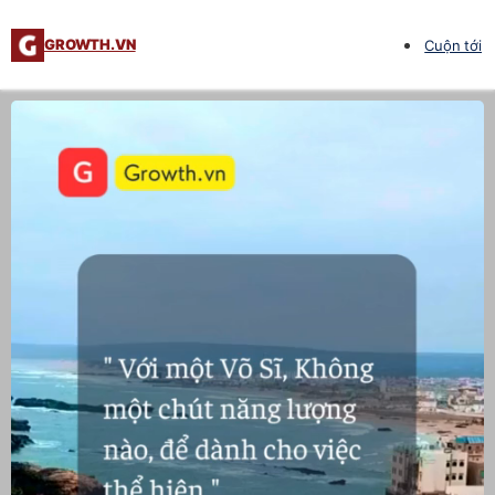
GROWTH.VN
Cuộn tới
Trình
chơi
Video