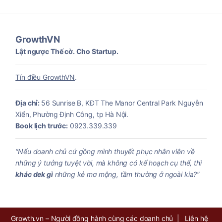
GrowthVN
Lật ngược Thế cờ. Cho Startup.
Tín điều GrowthVN
.
Địa chỉ:
56 Sunrise B, KĐT The Manor Central Park Nguyễn
Xiển, Phường Định Công, tp Hà Nội.
Book lịch trước:
0923.339.339
“Nếu doanh chủ cứ gồng mình thuyết phục nhân viên về
những ý tưởng tuyệt vời, mà không có kế hoạch cụ thể, thì
khác dek gì
những kẻ mơ mộng, tầm thường ở ngoài kia?”
Growth.vn – Người đồng hành cùng các doanh chủ |
Liên hệ