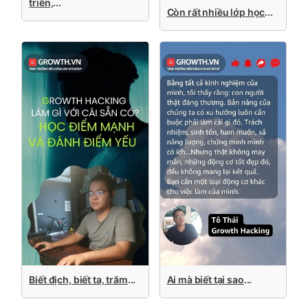
triển,
...
Còn rất nhiều lớp học
...
Biết địch, biết ta, trăm
...
Ai mà biết tại sao
...