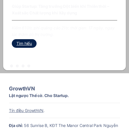
Giúp Startup: Tăng trưởng Đột biến khi Thiên thời –
Xuất sắc Chất lượng khi Xây dựng
Kiếm 610tr, phí quảng cáo 21tr, thời gian: 17 ngày, ngay
lúc thăm dò thị trường.
Tìm hiểu
GrowthVN
Lật ngược Thế cờ. Cho Startup.
Tín điều GrowthVN
.
Địa chỉ:
56 Sunrise B, KĐT The Manor Central Park Nguyễn