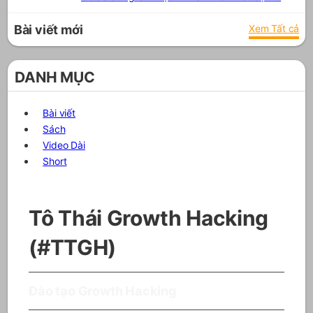
Bài viết mới
Xem Tất cả
DANH MỤC
Bài viết
Sách
Video Dài
Short
Tô Thái Growth Hacking
(#TTGH)
Đào tạo Growth Hacking