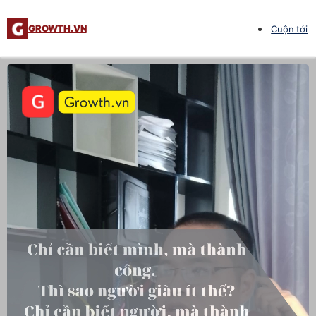
GROWTH.VN
Cuộn tới
Trình
chơi
Video