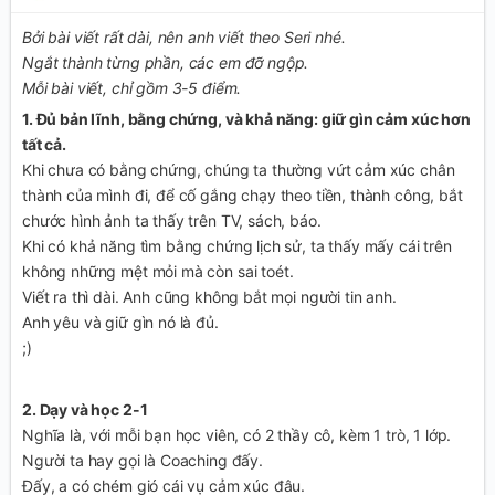
Bởi bài viết rất dài, nên anh viết theo Seri nhé.
Ngắt thành từng phần, các em đỡ ngộp.
Mỗi bài viết, chỉ gồm 3-5 điểm.
1. Đủ bản lĩnh, bằng chứng, và khả năng: giữ gìn cảm xúc hơn
tất cả.
Khi chưa có bằng chứng, chúng ta thường vứt cảm xúc chân
thành của mình đi, để cố gắng chạy theo tiền, thành công, bắt
chước hình ảnh ta thấy trên TV, sách, báo.
Khi có khả năng tìm bằng chứng lịch sử, ta thấy mấy cái trên
không những mệt mỏi mà còn sai toét.
Viết ra thì dài. Anh cũng không bắt mọi người tin anh.
Anh yêu và giữ gìn nó là đủ.
;)
2. Dạy và học 2-1
Nghĩa là, với mỗi bạn học viên, có 2 thầy cô, kèm 1 trò, 1 lớp.
Người ta hay gọi là Coaching đấy.
Đấy, a có chém gió cái vụ cảm xúc đâu.