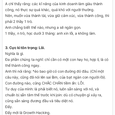
A chỉ thấy rằng: các kĩ năng của kinh doanh làm giàu thành
công, nó thực sự quá khác, quá khó với người thường.
Nên, muốn vừa thành tài, vừa giữ cảm xúc, vừa thành công, thì
phải 2 thầy 1 trò.
Anh chẳng biết thế nào, nhưng a sẽ ngắn gọn.
1 thầy, n trò, học dưới 3 tháng: anh xin lỗi, a không làm.
3. Cực kì tôn trọng: Lỗi.
Nghĩa là gì.
Đa phần chúng ta nghĩ: chỉ cần có một con hay ho, hợp lí, là có
thể thành công ngay.
Anh thì nói rằng: *éo bao giờ có con đường đó đâu. (Chỉ một
câu này, cũng đã nói lên sai lầm, của bạt ngàn con người rồi).
Con đường nào, cũng CHẮC CHẮN tiềm ẩn: LỖI.
Tư duy của mình: là phải biết nó, luôn sẵn sàng với nó, và
chuẩn bị sẵn tâm thế trước khi join: dù có chuyện gì xảy ra,
cũng sẵn sàng đương đầu và tiêu diệt nó.
Đấy.
Đấy mới là Growth Hacking.