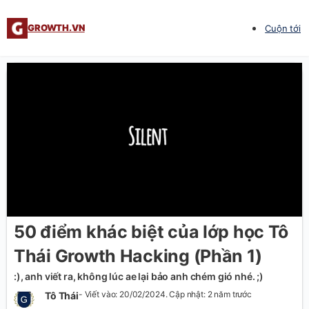
GROWTH.VN
Cuộn tới
50 điểm khác biệt của lớp học Tô
Thái Growth Hacking (Phần 1)
:), anh viết ra, không lúc ae lại bảo anh chém gió nhé. ;)
- Viết vào: 20/02/2024. Cập nhật: 2 năm trước
Tô Thái