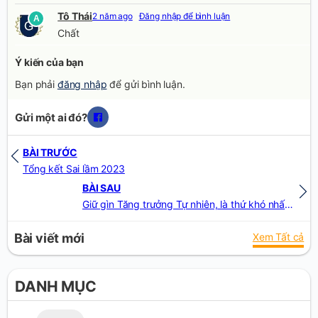
Tô Thái
2 năm ago
Đăng nhập để bình luận
A
Chất
Ý kiến của bạn
Bạn phải
đăng nhập
để gửi bình luận.
Gửi một ai đó?
BÀI TRƯỚC
Tổng kết Sai lầm 2023
BÀI SAU
Giữ gìn Tăng trưởng Tự nhiên, là thứ khó nhất trần đời
Bài viết mới
Xem Tất cả
DANH MỤC