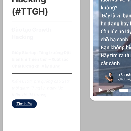
(#TTGH)
Marketing Outs
(thuê ngoài). Tự
Đào tạo Growth
Growth Hacking
Hacking
Startup
Giúp Startup: Tăng trưởng Đột
Kiếm gấp 5 số tiền ch
biến khi Thiên thời – Xuất sắc
Quảng cáo
Chất lượng khi Xây dựng
Tiết kiệm 720.000.000
Kiếm 610tr, phí quảng cáo 21tr,
lương mỗi 6 tháng củ
thời gian: 17 ngày, ngay lúc
Marketing
00:00
thăm dò thị trường.
Tìm hiểu
Tìm hiểu