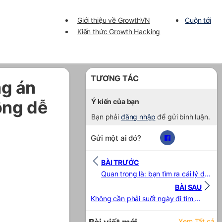
Giới thiệu về GrowthVN
Cuộn tới
Kiến thức Growth Hacking
TƯƠNG TÁC
ng án
ông dễ
Ý kiến của bạn
Bạn phải
đăng nhập
để gửi bình luận.
Gửi một ai đó?
BÀI TRƯỚC
Quan trọng là: bạn tìm ra cái lý do đứng sau ấy
wthVN
BÀI SAU
tem
Không cần phải suốt ngày đi tìm đâu. Nó ở sẵn trong bạn đấy. Quan trọng là làm sao để tìm ra
VS)
Xem Tất cả