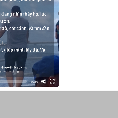
Tư duy Thiết kế Nhà /
Căn hộ như một Growth
ource
Thiết 
Hacking
 tay
Websit
 cho
nền tả
Biến căn hộ của bạn trở nên:
Tự động – Bao la – Giải trí
Giúp Star
rộng – T
i cho
13/8 khách đến xem tự muốn
doanh c
mua ngay (một sản phẩm trị giá
4,5 tỷ, tiền mặt)
Không cầ
đ, tiền
Tìm hiểu
Hạ tầng 
a phòng
xuất sắc,
00:30
tạp, và c
CCU (thà
lúc)
Tìm hi