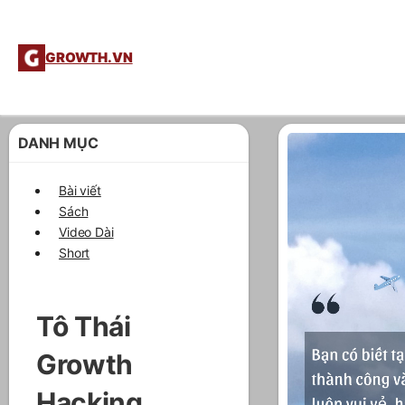
GROWTH.VN
DANH MỤC
Bài viết
Sách
Video Dài
Short
Tô Thái
GrowthV
Growth
Agency
Hacking
(#GVA)