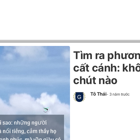
Trình
Tìm ra phươ
chơi
Video
cất cánh: kh
chút nào
Tô Thái
- 3 năm trước
N
Hack My
Gro
Home
Sys
(#G