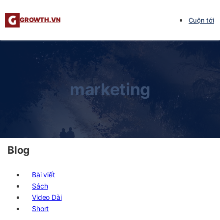
GROWTH.VN
Cuộn tới
marketing
Blog
Bài viết
Sách
Video Dài
Short