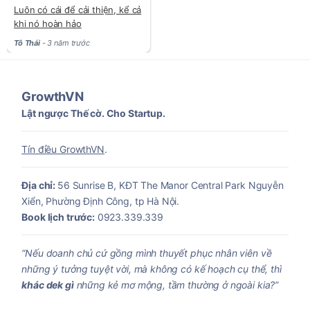
Luôn có cái để cải thiện, kể cả
khi nó hoàn hảo
Tô Thái
- 3 năm trước
GrowthVN
Lật ngược Thế cờ. Cho Startup.
Tín điều GrowthVN
.
Địa chỉ:
56 Sunrise B, KĐT The Manor Central Park Nguyễn
Xiển, Phường Định Công, tp Hà Nội.
Book lịch trước:
0923.339.339
“Nếu doanh chủ cứ gồng mình thuyết phục nhân viên về
những ý tưởng tuyệt vời, mà không có kế hoạch cụ thể, thì
khác dek gì
những kẻ mơ mộng, tầm thường ở ngoài kia?”