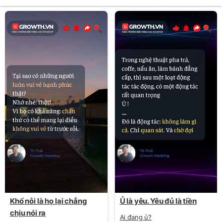
Khổ nỗi là họ lại chẳng
Ủ là yêu. Yêu đủ là tiền
chịu nói ra
Ai đang ủ?