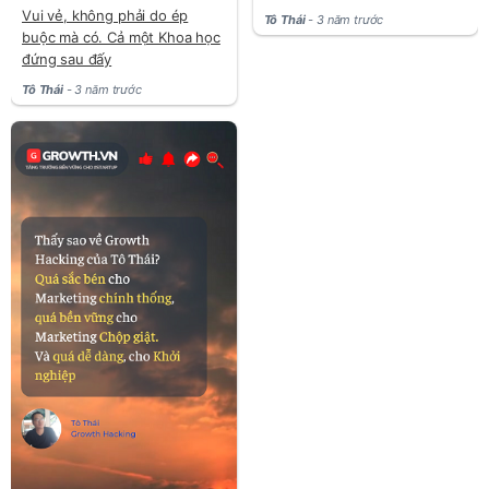
Vui vẻ, không phải do ép
Tô Thái
- 3 năm trước
buộc mà có. Cả một Khoa học
đứng sau đấy
Tô Thái
- 3 năm trước