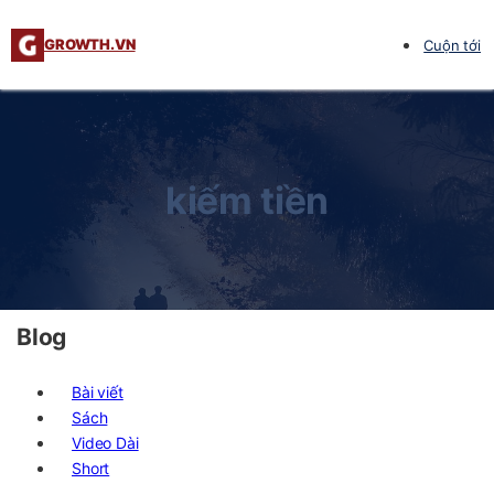
GROWTH.VN
Cuộn tới
kiếm tiền
Blog
Bài viết
Sách
Video Dài
Short