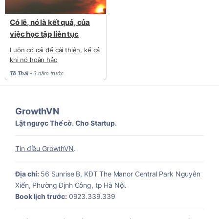
Có lẽ, nó là kết quả, của
việc học tập liên tục
Luôn có cái để cải thiện, kể cả
khi nó hoàn hảo
Tô Thái
- 3 năm trước
GrowthVN
Lật ngược Thế cờ. Cho Startup.
Tín điều GrowthVN
.
Địa chỉ:
56 Sunrise B, KĐT The Manor Central Park Nguyễn
Xiển, Phường Định Công, tp Hà Nội.
Book lịch trước:
0923.339.339