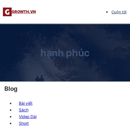
GROWTH.VN
Cuộn tới
hạnh phúc
Blog
Bài viết
Sách
Video Dài
Short