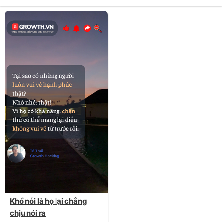
Khổ nỗi là họ lại chẳng
chịu nói ra