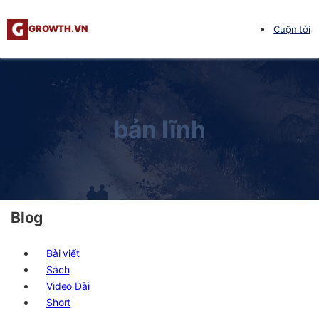
GROWTH.VN
Cuộn tới
bản lĩnh
Blog
Bài viết
Sách
Video Dài
Short