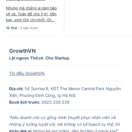
Nhưng mà chẳng ai dám bảo
vệ cả. Toàn để cho lí trí, tiền
bạc, sinh tồn chi phối, rồi…
Tô Thái
- 3 năm trước
GrowthVN
Lật ngược Thế cờ. Cho Startup.
Tín điều GrowthVN
.
Địa chỉ:
56 Sunrise B, KĐT The Manor Central Park Nguyễn
Xiển, Phường Định Công, tp Hà Nội.
Book lịch trước:
0923.339.339
“Nếu doanh chủ cứ gồng mình thuyết phục nhân viên về
những ý tưởng tuyệt vời, mà không có kế hoạch cụ thể, thì
khác dek gì
những kẻ mơ mộng, tầm thường ở ngoài kia?”