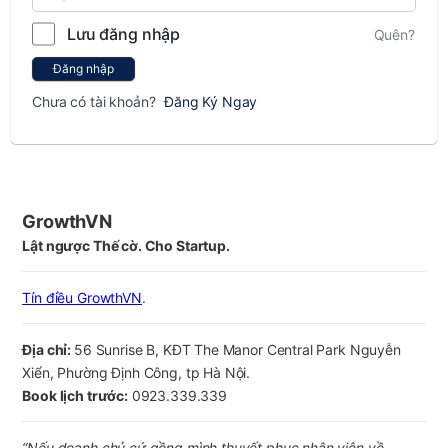
Lưu đăng nhập
Quên?
Đăng nhập
Chưa có tài khoản?
Đăng Ký Ngay
GrowthVN
Lật ngược Thế cờ. Cho Startup.
Tín điều GrowthVN
.
Địa chỉ:
56 Sunrise B, KĐT The Manor Central Park Nguyễn
Xiển, Phường Định Công, tp Hà Nội.
Book lịch trước:
0923.339.339
“Nếu doanh chủ cứ gồng mình thuyết phục nhân viên về