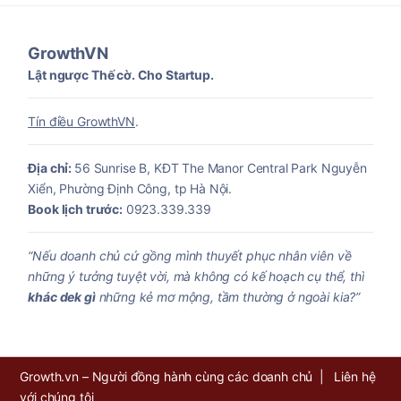
GrowthVN
Lật ngược Thế cờ. Cho Startup.
Tín điều GrowthVN
.
Địa chỉ:
56 Sunrise B, KĐT The Manor Central Park Nguyễn
Xiển, Phường Định Công, tp Hà Nội.
Book lịch trước:
0923.339.339
“Nếu doanh chủ cứ gồng mình thuyết phục nhân viên về
những ý tưởng tuyệt vời, mà không có kế hoạch cụ thể, thì
khác dek gì
những kẻ mơ mộng, tầm thường ở ngoài kia?”
Growth.vn – Người đồng hành cùng các doanh chủ |
Liên hệ
với chúng tôi