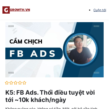
GROWTH.VN
Cuộn tới
K5: FB Ads. Thổi điều tuyệt vời
tới ~10k khách/ngày
Không quảng cáo, không có tiền. Một, nội bộ cần tinh