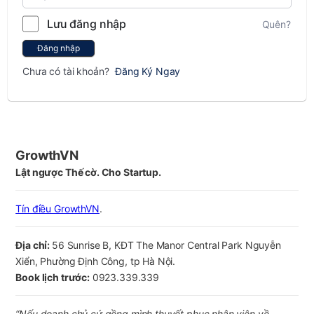
Lưu đăng nhập
Quên?
Đăng nhập
Chưa có tài khoản?
Đăng Ký Ngay
GrowthVN
Lật ngược Thế cờ. Cho Startup.
Tín điều GrowthVN
.
Địa chỉ:
56 Sunrise B, KĐT The Manor Central Park Nguyễn
Xiển, Phường Định Công, tp Hà Nội.
Book lịch trước:
0923.339.339
“Nếu doanh chủ cứ gồng mình thuyết phục nhân viên về